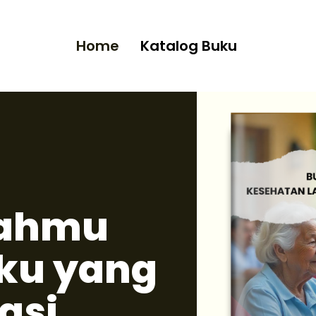
Home
Katalog Buku
kahmu
ku yang
asi